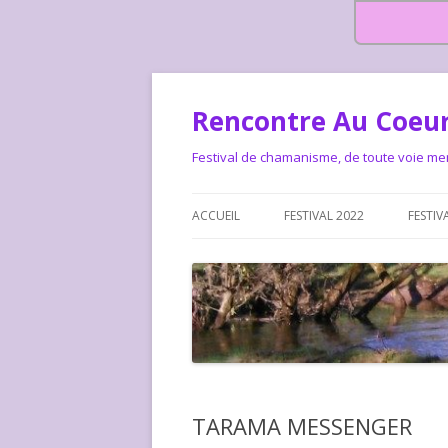
Rencontre Au Coeur
Festival de chamanisme, de toute voie me
ACCUEIL
FESTIVAL 2022
FESTIV
HISTOIRE DES RENCONTRES
LA CHARTE DU FESTIVAL
LE FESTIVAL DEPUIS 2015 – QUI
LE FEST
SOMMES-NOUS ?
ALLONS-
LE FESTI
TARAMA MESSENGER
COMMEN