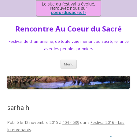
Le site du festival a évolué,
retrouvez nous sur
coeurdusacre.fr
Rencontre Au Coeur du Sacré
Festival de chamanisme, de toute voie menant au sacré, reliance
avec les peuples premiers
Aller au contenu principal
Menu
sarha h
Publié le
12 novembre 2015
à
404 × 539
dans
Festival 2016 – Les
Intervenants
.