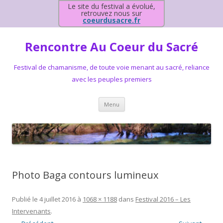
Le site du festival a évolué,
retrouvez nous sur
coeurdusacre.fr
Rencontre Au Coeur du Sacré
Festival de chamanisme, de toute voie menant au sacré, reliance
avec les peuples premiers
Aller au contenu principal
Menu
Photo Baga contours lumineux
Publié le
4 juillet 2016
à
1068 × 1188
dans
Festival 2016 – Les
Intervenants
.