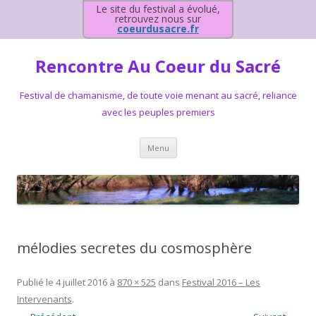
Le site du festival a évolué,
retrouvez nous sur
coeurdusacre.fr
Rencontre Au Coeur du Sacré
Festival de chamanisme, de toute voie menant au sacré, reliance
avec les peuples premiers
Aller au contenu principal
Menu
mélodies secretes du cosmosphère
Publié le
4 juillet 2016
à
870 × 525
dans
Festival 2016 – Les
Intervenants
.