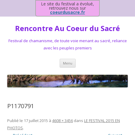
Le site du festival a évolué,
retrouvez nous sur
coeurdusacre.fr
Rencontre Au Coeur du Sacré
Festival de chamanisme, de toute voie menant au sacré, reliance
avec les peuples premiers
Aller au contenu principal
Menu
P1170791
Publié le
17 juillet 2015
à
4608 × 3456
dans
LE FESTIVAL 2015 EN
PHOTOS
.