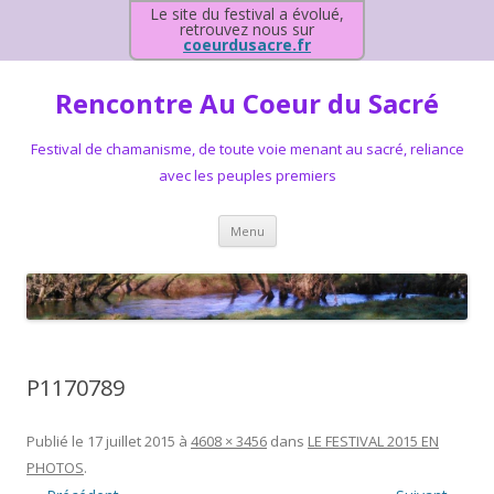
Le site du festival a évolué,
retrouvez nous sur
coeurdusacre.fr
Rencontre Au Coeur du Sacré
Festival de chamanisme, de toute voie menant au sacré, reliance
avec les peuples premiers
Aller au contenu principal
Menu
P1170789
Publié le
17 juillet 2015
à
4608 × 3456
dans
LE FESTIVAL 2015 EN
PHOTOS
.