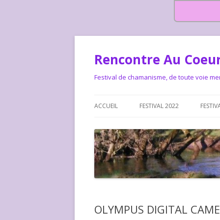
Rencontre Au Coeur
Festival de chamanisme, de toute voie me
ACCUEIL
FESTIVAL 2022
FESTIV
HISTOIRE DES RENCONTRES
LA CHARTE DU FESTIVAL
LE FESTIVAL DEPUIS 2015 – QUI
LE FEST
SOMMES-NOUS ?
ALLONS-
LE FESTI
OLYMPUS DIGITAL CAM
COMMEN