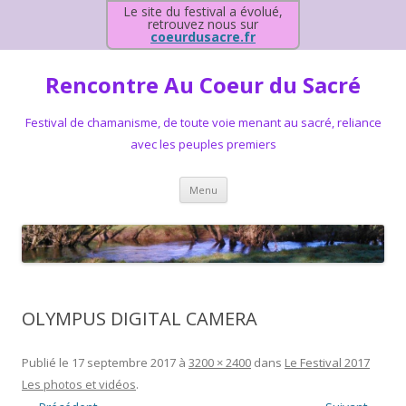
Le site du festival a évolué,
retrouvez nous sur
coeurdusacre.fr
Rencontre Au Coeur du Sacré
Festival de chamanisme, de toute voie menant au sacré, reliance
avec les peuples premiers
Aller au contenu principal
Menu
OLYMPUS DIGITAL CAMERA
Publié le
17 septembre 2017
à
3200 × 2400
dans
Le Festival 2017
Les photos et vidéos
.