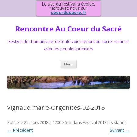
Le site du festival a évolué,
retrouvez nous sur
coeurdusacre.fr
Rencontre Au Coeur du Sacré
Festival de chamanisme, de toute voie menant au sacré, reliance
avec les peuples premiers
Aller au contenu principal
Menu
vignaud marie-Orgonites-02-2016
Publié le
25 mars 2018
à
1200 × 565
dans
Festival 2018 les stands
.
← Précédent
Suivant →