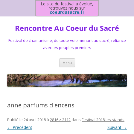
Le site du festival a évolué,
retrouvez nous sur
coeurdusacre.fr
Rencontre Au Coeur du Sacré
Festival de chamanisme, de toute voie menant au sacré, reliance
avec les peuples premiers
Aller au contenu principal
Menu
anne parfums d encens
Publié le
24 avril 2018
à
2816 × 2112
dans
Festival 2018 les stands
.
← Précédent
Suivant →