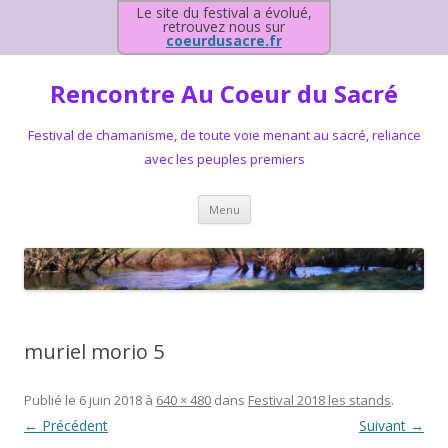
Le site du festival a évolué,
retrouvez nous sur
coeurdusacre.fr
Rencontre Au Coeur du Sacré
Festival de chamanisme, de toute voie menant au sacré, reliance
avec les peuples premiers
Aller au contenu principal
Menu
muriel morio 5
Publié le
6 juin 2018
à
640 × 480
dans
Festival 2018 les stands
.
← Précédent
Suivant →