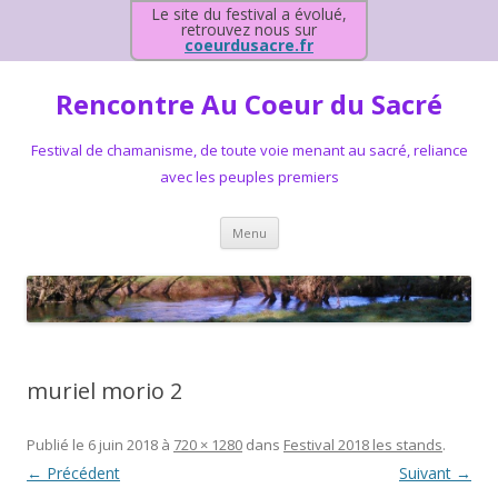
Le site du festival a évolué,
retrouvez nous sur
coeurdusacre.fr
Rencontre Au Coeur du Sacré
Festival de chamanisme, de toute voie menant au sacré, reliance
avec les peuples premiers
Aller au contenu principal
Menu
muriel morio 2
Publié le
6 juin 2018
à
720 × 1280
dans
Festival 2018 les stands
.
← Précédent
Suivant →