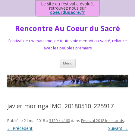
Le site du festival a évolué,
retrouvez nous sur
coeurdusacre.fr
Rencontre Au Coeur du Sacré
Festival de chamanisme, de toute voie menant au sacré, reliance
avec les peuples premiers
Aller au contenu principal
Menu
javier moringa IMG_20180510_225917
Publié le
21 mai 2018
à
3120 × 4160
dans
Festival 2018 les stands
.
← Précédent
Suivant →