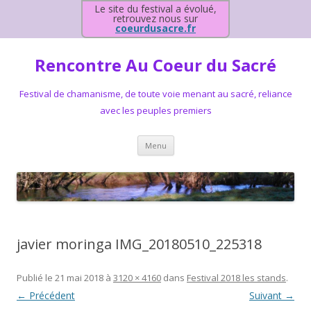
Le site du festival a évolué,
retrouvez nous sur
coeurdusacre.fr
Rencontre Au Coeur du Sacré
Festival de chamanisme, de toute voie menant au sacré, reliance
avec les peuples premiers
Aller au contenu principal
Menu
javier moringa IMG_20180510_225318
Publié le
21 mai 2018
à
3120 × 4160
dans
Festival 2018 les stands
.
← Précédent
Suivant →