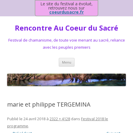
Le site du festival a évolué,
retrouvez nous sur
coeurdusacre.fr
Rencontre Au Coeur du Sacré
Festival de chamanisme, de toute voie menant au sacré, reliance
avec les peuples premiers
Aller au contenu principal
Menu
marie et philippe TERGEMINA
Publié le
24 avril 2018
à
2322 × 4128
dans
Festival 2018 le
programme
.