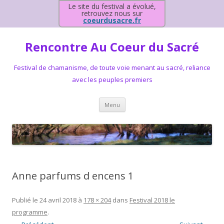
Le site du festival a évolué,
retrouvez nous sur
coeurdusacre.fr
Rencontre Au Coeur du Sacré
Festival de chamanisme, de toute voie menant au sacré, reliance
avec les peuples premiers
Aller au contenu principal
Menu
Anne parfums d encens 1
Publié le
24 avril 2018
à
178 × 204
dans
Festival 2018 le
programme
.