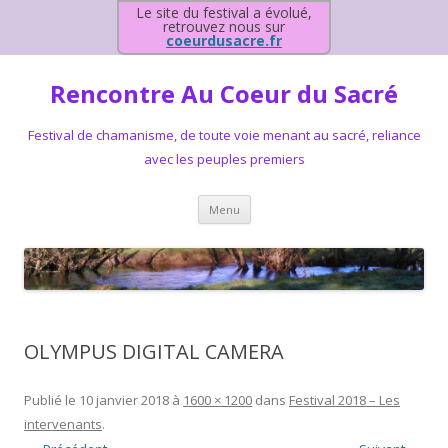
Le site du festival a évolué,
retrouvez nous sur
coeurdusacre.fr
Rencontre Au Coeur du Sacré
Festival de chamanisme, de toute voie menant au sacré, reliance
avec les peuples premiers
Aller au contenu principal
Menu
OLYMPUS DIGITAL CAMERA
Publié le
10 janvier 2018
à
1600 × 1200
dans
Festival 2018 – Les
intervenants
.