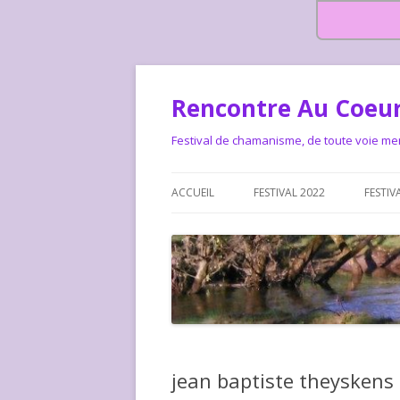
Rencontre Au Coeur
Festival de chamanisme, de toute voie me
ACCUEIL
FESTIVAL 2022
FESTIV
HISTOIRE DES RENCONTRES
LA CHARTE DU FESTIVAL
LE FESTIVAL DEPUIS 2015 – QUI
LE FEST
SOMMES-NOUS ?
ALLONS-
LE FESTI
jean baptiste theyskens
COMMEN