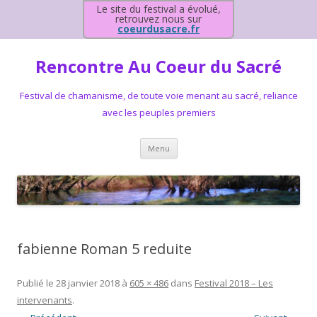
Le site du festival a évolué,
retrouvez nous sur
coeurdusacre.fr
Rencontre Au Coeur du Sacré
Festival de chamanisme, de toute voie menant au sacré, reliance
avec les peuples premiers
Aller au contenu principal
Menu
fabienne Roman 5 reduite
Publié le
28 janvier 2018
à
605 × 486
dans
Festival 2018 – Les
intervenants
.