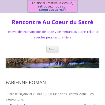
Le site du festival a évolué,
retrouvez nous sur
coeurdusacre.fr
Rencontre Au Coeur du Sacré
Festival de chamanisme, de toute voie menant au sacré, reliance
avec les peuples premiers
Aller au contenu principal
Menu
FABIENNE ROMAN
Publié le
28 janvier 2018
à
1911 × 1456
dans
Festival 2018 – Les
intervenants
.