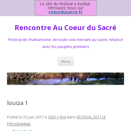
Le site du festival a évolué,
retrouvez nous sur
coeurdusacre.fr
Rencontre Au Coeur du Sacré
Festival de chamanisme, de toute voie menant au sacré, reliance
avec les peuples premiers
Aller au contenu principal
Menu
louiza 1
Publié le
22 juin 2017
à
1625 × 914
dans
FESTIVAL 2017 LE
PROGRAMME
.