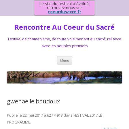
Le site du festival a évolué,
retrouvez nous sur
coeurdusacre.fr
Rencontre Au Coeur du Sacré
Festival de chamanisme, de toute voie menant au sacré, reliance
avec les peuples premiers
Aller au contenu principal
Menu
gwenaelle baudoux
Publié le
22 mai 2017
à
627 × 913
dans
FESTIVAL 2017 LE
PROGRAMME
.