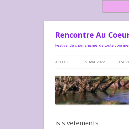
Rencontre Au Coeur
Festival de chamanisme, de toute voie me
ACCUEIL
FESTIVAL 2022
FESTIV
HISTOIRE DES RENCONTRES
LA CHARTE DU FESTIVAL
LE FESTIVAL DEPUIS 2015 – QUI
LE FEST
SOMMES-NOUS ?
ALLONS-
LE FESTI
isis vetements
COMMEN