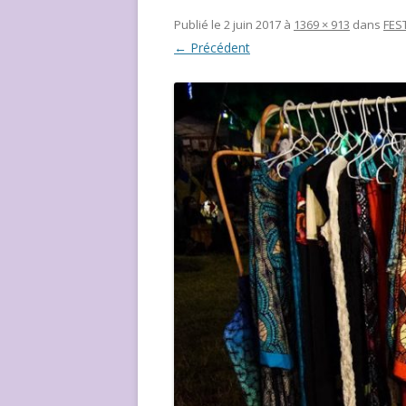
NOUS ?
Publié le
2 juin 2017
à
1369 × 913
dans
FES
← Précédent