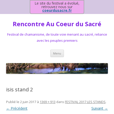
Le site du festival a évolué,
retrouvez nous sur
coeurdusacre.fr
Rencontre Au Coeur du Sacré
Festival de chamanisme, de toute voie menant au sacré, reliance
avec les peuples premiers
Aller au contenu principal
Menu
isis stand 2
Publié le
2 juin 2017
à
1369 × 913
dans
FESTIVAL 2017 LES STANDS
.
← Précédent
Suivant →