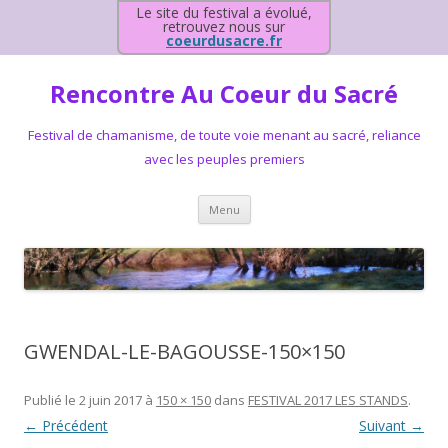
Le site du festival a évolué,
retrouvez nous sur
coeurdusacre.fr
Rencontre Au Coeur du Sacré
Festival de chamanisme, de toute voie menant au sacré, reliance
avec les peuples premiers
Aller au contenu principal
Menu
GWENDAL-LE-BAGOUSSE-150×150
Publié le
2 juin 2017
à
150 × 150
dans
FESTIVAL 2017 LES STANDS
.
← Précédent
Suivant →