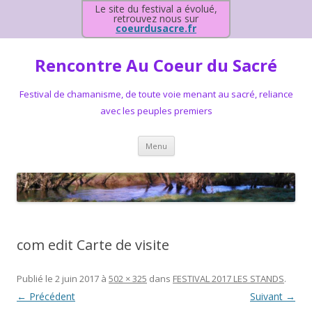
Le site du festival a évolué,
retrouvez nous sur
coeurdusacre.fr
Rencontre Au Coeur du Sacré
Festival de chamanisme, de toute voie menant au sacré, reliance
avec les peuples premiers
Aller au contenu principal
Menu
com edit Carte de visite
Publié le
2 juin 2017
à
502 × 325
dans
FESTIVAL 2017 LES STANDS
.
← Précédent
Suivant →