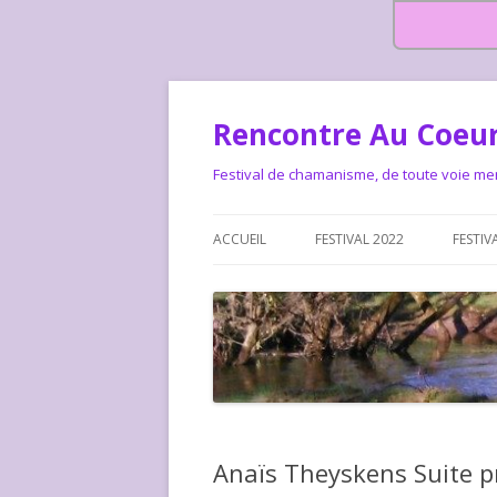
Rencontre Au Coeur
Festival de chamanisme, de toute voie me
ACCUEIL
FESTIVAL 2022
FESTIV
HISTOIRE DES RENCONTRES
LA CHARTE DU FESTIVAL
LE FESTIVAL DEPUIS 2015 – QUI
LE FEST
SOMMES-NOUS ?
ALLONS-
LE FESTI
Anaïs Theyskens Suite p
COMMEN