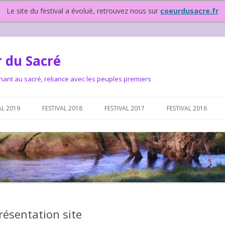
Le site du festival a évolué, retrouvez nous sur
coeurdusacre.fr
 du Sacré
nant au sacré, reliance avec les peuples premiers
Aller au contenu principal
AL 2019
FESTIVAL 2018
FESTIVAL 2017
FESTIVAL 2016
IVAL DEPUIS 2015…OU
NOUS ?
VAL DEPUIS 2015,
résentation site
T FONCTIONNONS