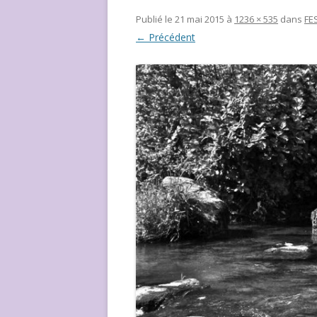
NOUS ?
Publié le
21 mai 2015
à
1236 × 535
dans
FE
← Précédent