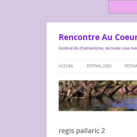
Rencontre Au Coeur
Festival de chamanisme, de toute voie me
ACCUEIL
FESTIVAL 2022
FESTIV
HISTOIRE DES RENCONTRES
LA CHARTE DU FESTIVAL
LE FESTIVAL DEPUIS 2015 – QUI
LE FEST
SOMMES-NOUS ?
ALLONS-
LE FESTI
regis pallaric 2
COMMEN