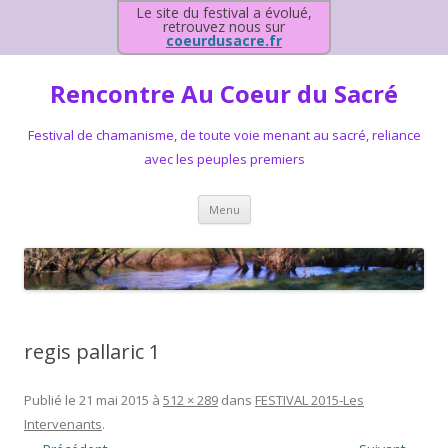
Le site du festival a évolué,
retrouvez nous sur
coeurdusacre.fr
Rencontre Au Coeur du Sacré
Festival de chamanisme, de toute voie menant au sacré, reliance
avec les peuples premiers
Aller au contenu principal
Menu
regis pallaric 1
Publié le
21 mai 2015
à
512 × 289
dans
FESTIVAL 2015-Les
Intervenants
.