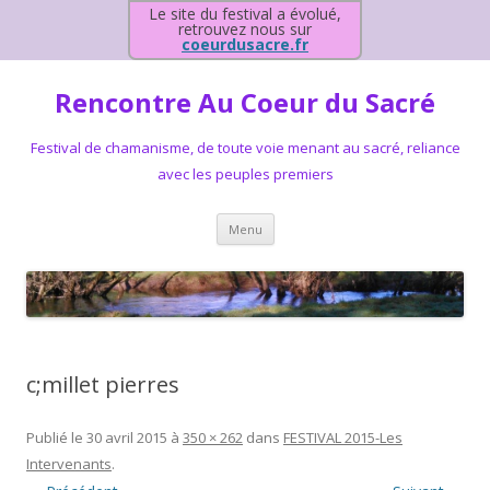
Le site du festival a évolué,
retrouvez nous sur
coeurdusacre.fr
Rencontre Au Coeur du Sacré
Festival de chamanisme, de toute voie menant au sacré, reliance
avec les peuples premiers
Aller au contenu principal
Menu
c;millet pierres
Publié le
30 avril 2015
à
350 × 262
dans
FESTIVAL 2015-Les
Intervenants
.