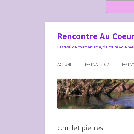
Rencontre Au Coeur
Festival de chamanisme, de toute voie me
ACCUEIL
FESTIVAL 2022
FESTIV
HISTOIRE DES RENCONTRES
LA CHARTE DU FESTIVAL
LE FESTIVAL DEPUIS 2015 – QUI
LE FEST
SOMMES-NOUS ?
ALLONS-
LE FESTI
c.millet pierres
COMMEN