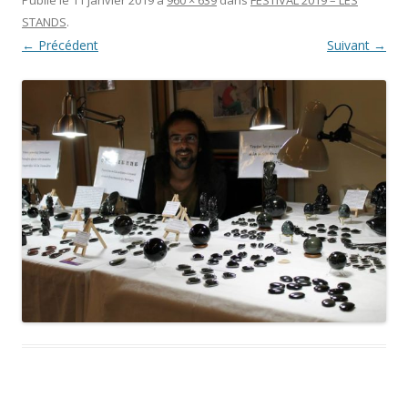
STANDS
.
← Précédent
Suivant →