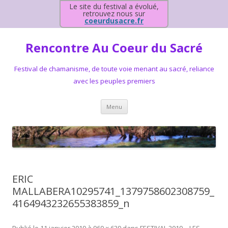
Le site du festival a évolué,
retrouvez nous sur
coeurdusacre.fr
Rencontre Au Coeur du Sacré
Festival de chamanisme, de toute voie menant au sacré, reliance
avec les peuples premiers
Aller au contenu principal
Menu
ERIC
MALLABERA10295741_1379758602308759_
4164943232655383859_n
Publié le
11 janvier 2019
à
960 × 639
dans
FESTIVAL 2019 – LES