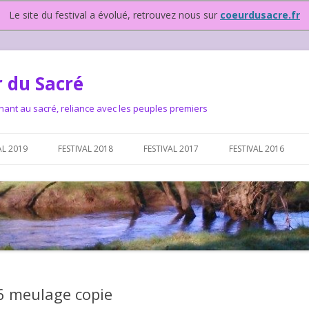
Le site du festival a évolué, retrouvez nous sur
coeurdusacre.fr
 du Sacré
nant au sacré, reliance avec les peuples premiers
Aller au contenu principal
AL 2019
FESTIVAL 2018
FESTIVAL 2017
FESTIVAL 2016
IVAL DEPUIS 2015…OU
NOUS ?
VAL DEPUIS 2015,
6 meulage copie
T FONCTIONNONS