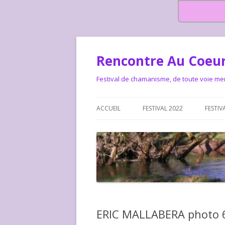
Rencontre Au Coeur
Festival de chamanisme, de toute voie me
ACCUEIL
FESTIVAL 2022
FESTIV
HISTOIRE DES RENCONTRES
LA CHARTE DU FESTIVAL
LE FESTIVAL DEPUIS 2015 – QUI
LE FEST
SOMMES-NOUS ?
ALLONS-
LE FESTI
ERIC MALLABERA photo 
COMMEN