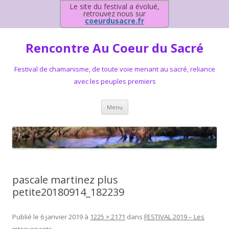
Le site du festival a évolué,
retrouvez nous sur
coeurdusacre.fr
Rencontre Au Coeur du Sacré
Festival de chamanisme, de toute voie menant au sacré, reliance
avec les peuples premiers
Aller au contenu principal
Menu
pascale martinez plus
petite20180914_182239
Publié le
6 janvier 2019
à
1225 × 2171
dans
FESTIVAL 2019 – Les
intervenants
.