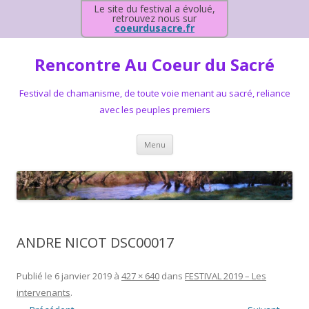
Le site du festival a évolué,
retrouvez nous sur
coeurdusacre.fr
Rencontre Au Coeur du Sacré
Festival de chamanisme, de toute voie menant au sacré, reliance
avec les peuples premiers
Aller au contenu principal
Menu
ANDRE NICOT DSC00017
Publié le
6 janvier 2019
à
427 × 640
dans
FESTIVAL 2019 – Les
intervenants
.