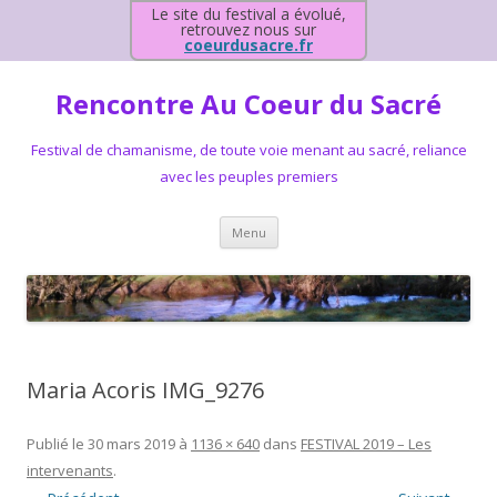
Le site du festival a évolué,
retrouvez nous sur
coeurdusacre.fr
Rencontre Au Coeur du Sacré
Festival de chamanisme, de toute voie menant au sacré, reliance
avec les peuples premiers
Aller au contenu principal
Menu
Maria Acoris IMG_9276
Publié le
30 mars 2019
à
1136 × 640
dans
FESTIVAL 2019 – Les
intervenants
.