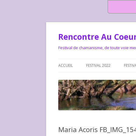
Rencontre Au Coeur
Festival de chamanisme, de toute voie me
ACCUEIL
FESTIVAL 2022
FESTIV
HISTOIRE DES RENCONTRES
LA CHARTE DU FESTIVAL
LE FESTIVAL DEPUIS 2015 – QUI
LE FEST
SOMMES-NOUS ?
ALLONS-
LE FESTI
Maria Acoris FB_IMG_1
COMMEN