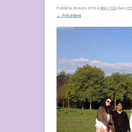
NOUS ?
Publié le
30 mars 2019
à
960 × 720
dans
FE
← Précédent