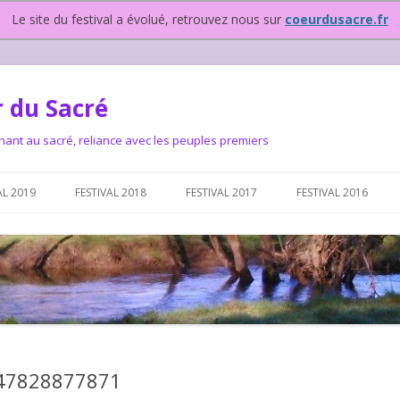
Le site du festival a évolué, retrouvez nous sur
coeurdusacre.fr
 du Sacré
nant au sacré, reliance avec les peuples premiers
Aller au contenu principal
AL 2019
FESTIVAL 2018
FESTIVAL 2017
FESTIVAL 2016
IVAL DEPUIS 2015…OU
NOUS ?
VAL DEPUIS 2015,
547828877871
T FONCTIONNONS