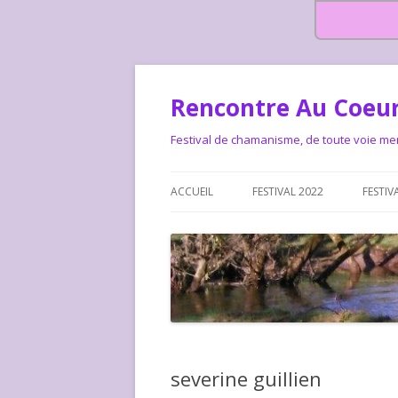
Rencontre Au Coeur
Festival de chamanisme, de toute voie me
ACCUEIL
FESTIVAL 2022
FESTIV
HISTOIRE DES RENCONTRES
LA CHARTE DU FESTIVAL
LE FESTIVAL DEPUIS 2015 – QUI
LE FEST
SOMMES-NOUS ?
ALLONS-
LE FESTI
severine guillien
COMMEN