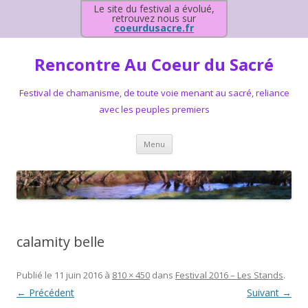
Le site du festival a évolué,
retrouvez nous sur
coeurdusacre.fr
Rencontre Au Coeur du Sacré
Festival de chamanisme, de toute voie menant au sacré, reliance
avec les peuples premiers
Aller au contenu principal
Menu
calamity belle
Publié le
11 juin 2016
à
810 × 450
dans
Festival 2016 – Les Stands
.
← Précédent
Suivant →