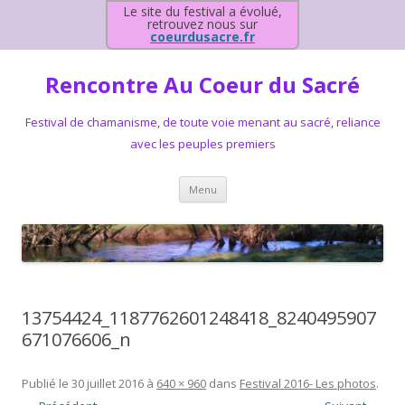
Le site du festival a évolué,
retrouvez nous sur
coeurdusacre.fr
Rencontre Au Coeur du Sacré
Festival de chamanisme, de toute voie menant au sacré, reliance
avec les peuples premiers
Aller au contenu principal
Menu
13754424_1187762601248418_8240495907
671076606_n
Publié le
30 juillet 2016
à
640 × 960
dans
Festival 2016- Les photos
.