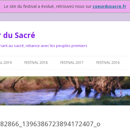
Le site du festival a évolué, retrouvez nous sur
coeurdusacre.fr
 du Sacré
nant au sacré, reliance avec les peuples premiers
Aller au contenu principal
AL 2019
FESTIVAL 2018
FESTIVAL 2017
FESTIVAL 2016
IVAL DEPUIS 2015…OU
NOUS ?
VAL DEPUIS 2015,
582866_1396386723894172407_o
T FONCTIONNONS