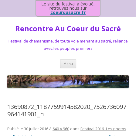
Le site du festival a évolué,
retrouvez nous sur
coeurdusacre.fr
Rencontre Au Coeur du Sacré
Festival de chamanisme, de toute voie menant au sacré, reliance
avec les peuples premiers
Aller au contenu principal
Menu
13690872_1187759914582020_7526736097
964141901_n
Publié le
30 juillet 2016
à
640 × 960
dans
Festival 2016- Les photos
.