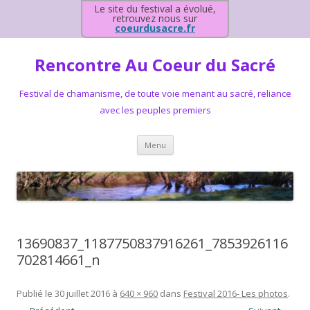
Le site du festival a évolué,
retrouvez nous sur
coeurdusacre.fr
Rencontre Au Coeur du Sacré
Festival de chamanisme, de toute voie menant au sacré, reliance
avec les peuples premiers
Aller au contenu principal
Menu
13690837_1187750837916261_7853926116
702814661_n
Publié le
30 juillet 2016
à
640 × 960
dans
Festival 2016- Les photos
.