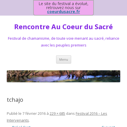
Le site du festival a évolué,
retrouvez nous sur
coeurdusacre.fr
Rencontre Au Coeur du Sacré
Festival de chamanisme, de toute voie menant au sacré, reliance
avec les peuples premiers
Aller au contenu principal
Menu
tchajo
Publié le
7 février 2016
à
229 × 685
dans
Festival 2016 – Les
Intervenants
.