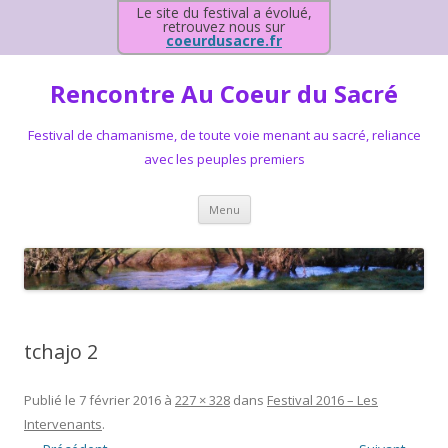
Le site du festival a évolué,
retrouvez nous sur
coeurdusacre.fr
Rencontre Au Coeur du Sacré
Festival de chamanisme, de toute voie menant au sacré, reliance
avec les peuples premiers
Aller au contenu principal
Menu
tchajo 2
Publié le
7 février 2016
à
227 × 328
dans
Festival 2016 – Les
Intervenants
.