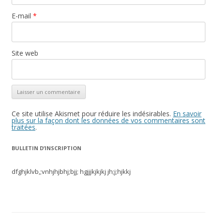
E-mail
*
Site web
Ce site utilise Akismet pour réduire les indésirables.
En savoir
plus sur la façon dont les données de vos commentaires sont
traitées
.
BULLETIN D’INSCRIPTION
dfghjklvb,;vnhjhjbhj;bjj; hgjjjkjkjkj jh;j;hjkkj