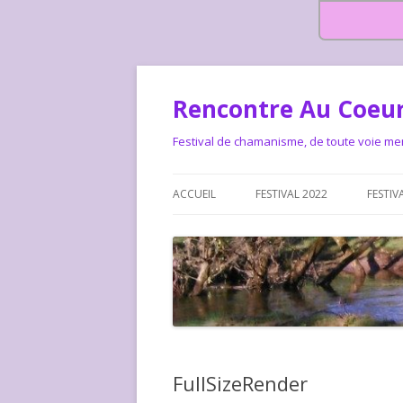
Rencontre Au Coeur
Festival de chamanisme, de toute voie me
ACCUEIL
FESTIVAL 2022
FESTIV
HISTOIRE DES RENCONTRES
LA CHARTE DU FESTIVAL
LE FESTIVAL DEPUIS 2015 – QUI
LE FEST
SOMMES-NOUS ?
ALLONS-
LE FESTI
FullSizeRender
COMMEN