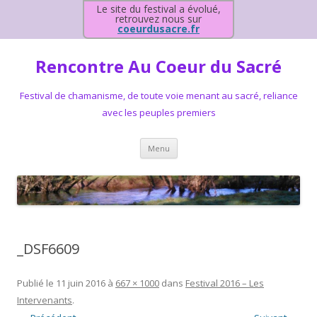
Le site du festival a évolué,
retrouvez nous sur
coeurdusacre.fr
Rencontre Au Coeur du Sacré
Festival de chamanisme, de toute voie menant au sacré, reliance
avec les peuples premiers
Aller au contenu principal
Menu
_DSF6609
Publié le
11 juin 2016
à
667 × 1000
dans
Festival 2016 – Les
Intervenants
.