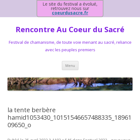
Le site du festival a évolué,
retrouvez nous sur
coeurdusacre.fr
Rencontre Au Coeur du Sacré
Festival de chamanisme, de toute voie menant au sacré, reliance
avec les peuples premiers
Aller au contenu principal
Menu
la tente berbère
hamid1053430_10151546657488335_18961
09650_o
Publié le
25 avril 2022
à
1193 × 546
dans
Festival 2022 – pour vous