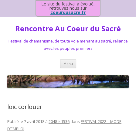
Le site du festival a évolué,
retrouvez nous sur
coeurdusacre.fr
Rencontre Au Coeur du Sacré
Festival de chamanisme, de toute voie menant au sacré, reliance
avec les peuples premiers
Aller au contenu principal
Menu
loic corlouer
Publié le
7 avril 2018
à
2048 × 1536
dans
FESTIVAL 2022 – MODE
D’EMPLOI
.